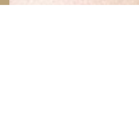
22
MILANO
CASTELLO SFORZESCO - ORE 21:00
07/26
30
SIRACUSA
TEATRO GRECO - ORE 21:00
07/26
01
VERONA
CASTELLO DI VILLAFRANCA - ORE 21:00
09/26