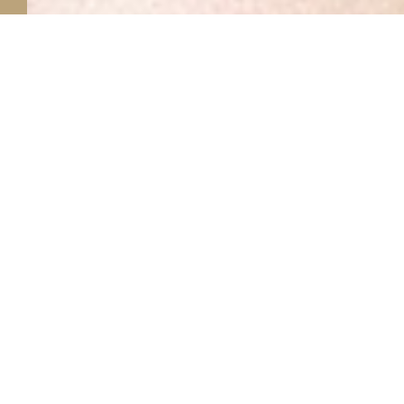
22
MILANO
CASTELLO SFORZESCO - ORE 21:00
07/26
30
SIRACUSA
TEATRO GRECO - ORE 21:00
07/26
01
VERONA
CASTELLO DI VILLAFRANCA - ORE 21:00
09/26